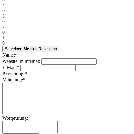
4
0
3
0
2
0
1
0
Name:*
Website im Internet:
E-Mail:*
Bewertung:*
Mitteilung:*
Wortprüfung: