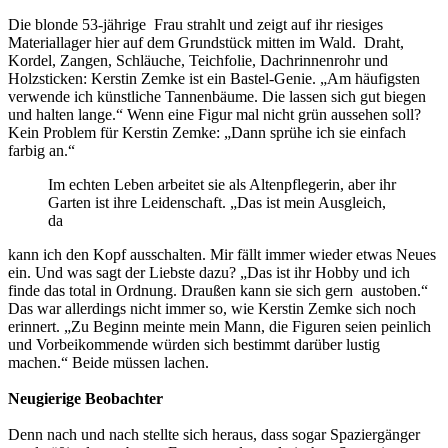
Die blonde 53-jährige Frau strahlt und zeigt auf ihr riesiges
Materiallager hier auf dem Grundstück mitten im Wald. Draht,
Kordel, Zangen, Schläuche, Teichfolie, Dachrinnenrohr und
Holzsticken: Kerstin Zemke ist ein Bastel-Genie. „Am häufigsten
verwende ich künstliche Tannenbäume. Die lassen sich gut biegen
und halten lange.“ Wenn eine Figur mal nicht grün aussehen soll?
Kein Problem für Kerstin Zemke: „Dann sprühe ich sie einfach
farbig an.“
Im echten Leben arbeitet sie als Altenpflegerin, aber ihr
Garten ist ihre Leidenschaft. „Das ist mein Ausgleich,
da
kann ich den Kopf ausschalten. Mir fällt immer wieder etwas Neues
ein. Und was sagt der Liebste dazu? „Das ist ihr Hobby und ich
finde das total in Ordnung. Draußen kann sie sich gern austoben.“
Das war allerdings nicht immer so, wie Kerstin Zemke sich noch
erinnert. „Zu Beginn meinte mein Mann, die Figuren seien peinlich
und Vorbeikommende würden sich bestimmt darüber lustig
machen.“ Beide müssen lachen.
Neugierige Beobachter
Denn nach und nach stellte sich heraus, dass sogar Spaziergänger