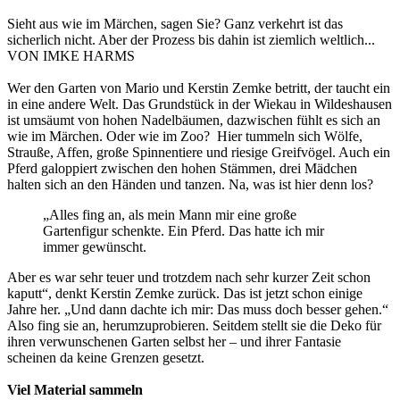
Sieht aus wie im Märchen, sagen Sie? Ganz verkehrt ist das
sicherlich nicht. Aber der Prozess bis dahin ist ziemlich weltlich...
VON IMKE HARMS
Wer den Garten von Mario und Kerstin Zemke betritt, der taucht ein
in eine andere Welt. Das Grundstück in der Wiekau in Wildeshausen
ist umsäumt von hohen Nadelbäumen, dazwischen fühlt es sich an
wie im Märchen. Oder wie im Zoo? Hier tummeln sich Wölfe,
Strauße, Affen, große Spinnentiere und riesige Greifvögel. Auch ein
Pferd galoppiert zwischen den hohen Stämmen, drei Mädchen
halten sich an den Händen und tanzen. Na, was ist hier denn los?
„Alles fing an, als mein Mann mir eine große
Gartenfigur schenkte. Ein Pferd. Das hatte ich mir
immer gewünscht.
Aber es war sehr teuer und trotzdem nach sehr kurzer Zeit schon
kaputt“, denkt Kerstin Zemke zurück. Das ist jetzt schon einige
Jahre her. „Und dann dachte ich mir: Das muss doch besser gehen.“
Also fing sie an, herumzuprobieren. Seitdem stellt sie die Deko für
ihren verwunschenen Garten selbst her – und ihrer Fantasie
scheinen da keine Grenzen gesetzt.
Viel Material sammeln