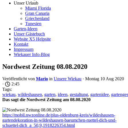
Unser Urlaub
Miami Florida
Gran Canaria
Griechenland
Tunesien
Garten-Ideen
Unser Gästebuch
Website X5 Helpsite
Kontakt
Impressum
Wiekauer Info-Blog
Nordwest Zeitung 08.08.2020
Veröffentlicht von
Mario
in
Unsere Wiekau
· Montag 10 Aug 2020
·
2:45
Tags:
wiekau
,
wildeshausen
,
garten
,
ideen
,
gestaltung
,
gartenidee
,
gartenges
Das sagt die Nordwest Zeitung am 08.08.2020
https://mobil.nwzonline.de/plus-oldenburg-kreis/wildeshausen-
gartendekoration-in-wildeshausen-baeumchen-ruettel-dich-und-
schuettel-dich_a_50,9,1918226354.html